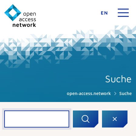
EN
Suche
open-access.network
Suche