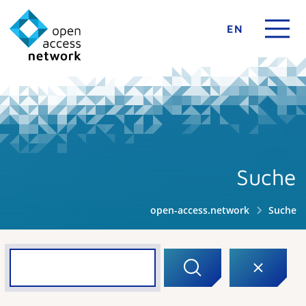
EN
Suche
open-access.network
Suche