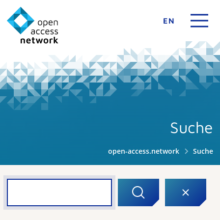
EN
Suche
open-access.network
Suche