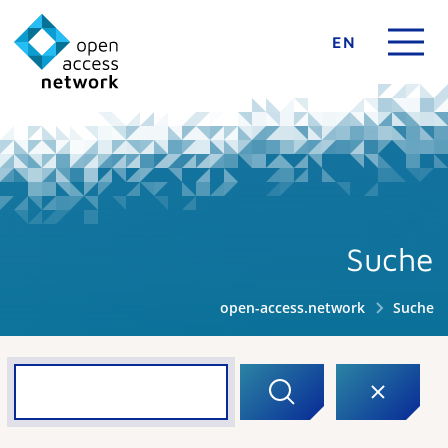
EN
Suche
open-access.network
Suche