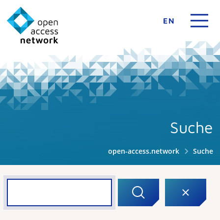
EN
Suche
open-access.network
Suche