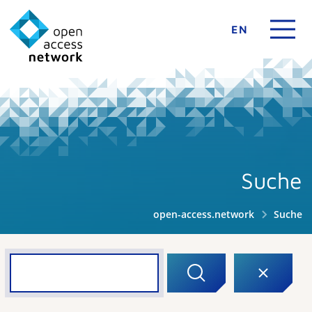
EN
Suche
open-access.network
Suche