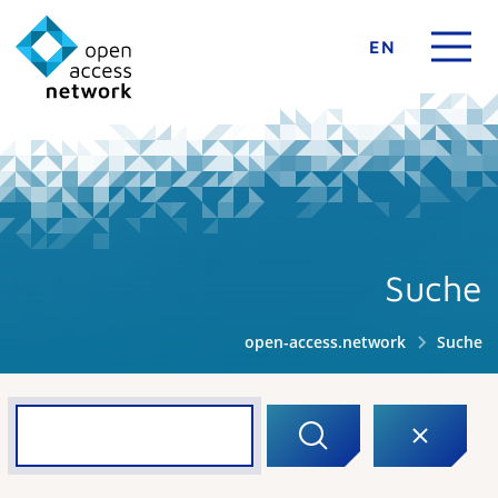
EN
Suche
open-access.network
Suche