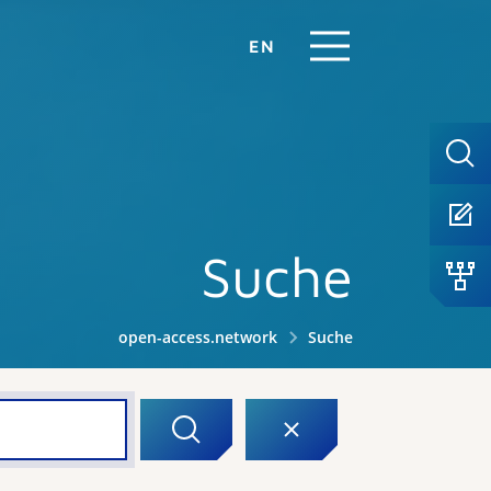
EN
Suche
open-access.network
Suche