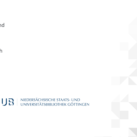
nd
ch