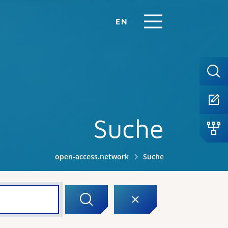
EN
Suche
open-access.network
Suche