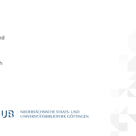
nd
ch