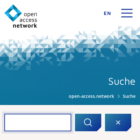
EN
Suche
open-access.network
Suche