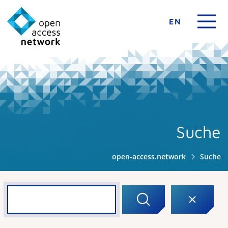
EN
Suche
open-access.network
Suche