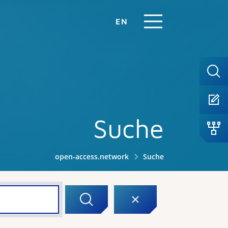
EN
Suche
open-access.network
Suche