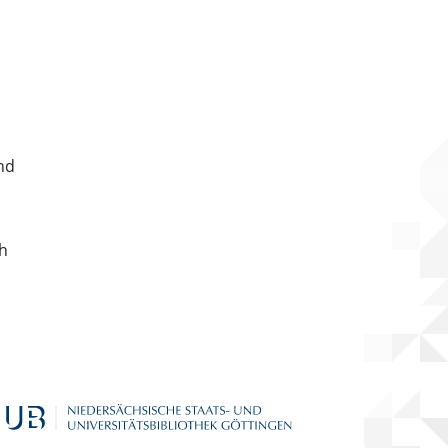
nd
ch