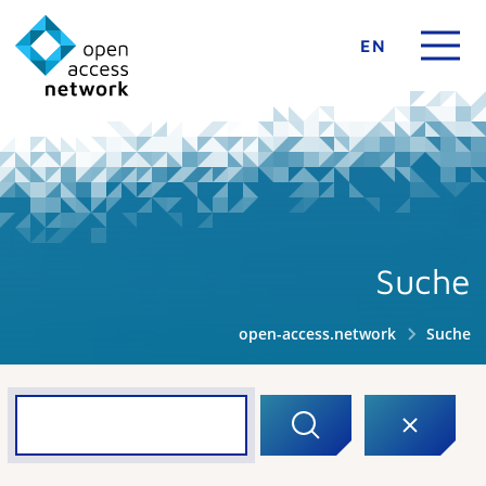
EN
Suche
open-access.network
Suche