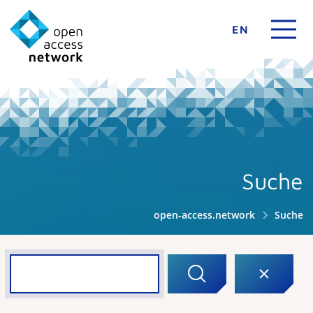
EN
Suche
open-access.network
Suche