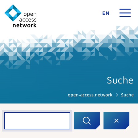
EN
Suche
open-access.network
Suche