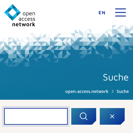
EN
Suche
open-access.network
Suche