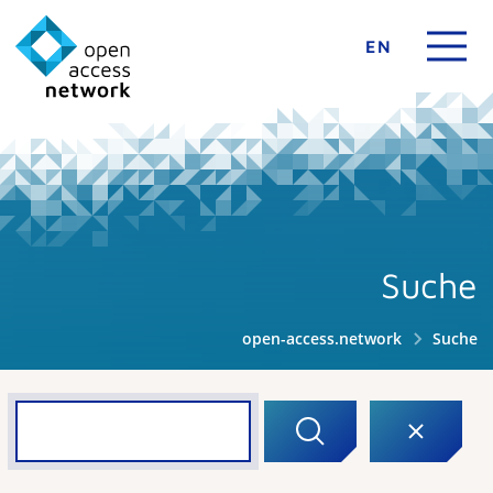
EN
Suche
open-access.network
Suche