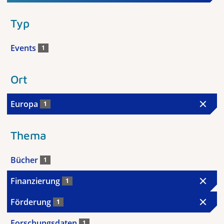
Typ
Events
1
Ort
Europa
1
Thema
Bücher
1
Finanzierung
1
Förderung
1
Forschungsdaten
1