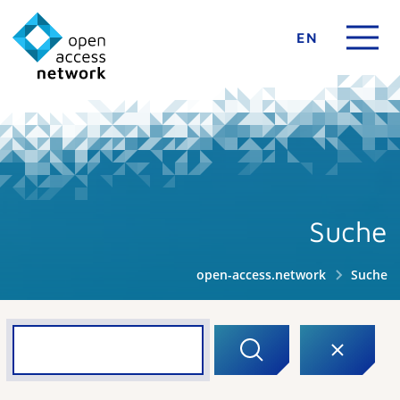
EN
Suche
open-access.network
Suche