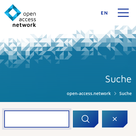
EN
Suche
open-access.network
Suche