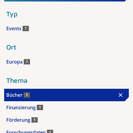
Typ
Events
1
Ort
Europa
1
Thema
Bücher
1
Finanzierung
1
Förderung
1
Forschungsdaten
1