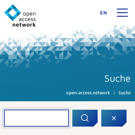
EN
Suche
open-access.network
Suche