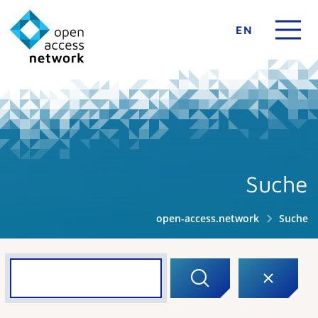
EN
Suche
open-access.network
Suche