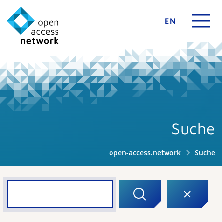
EN
Suche
open-access.network
Suche