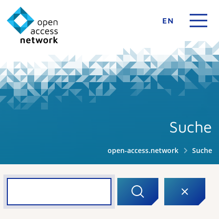
EN
Suche
open-access.network
Suche