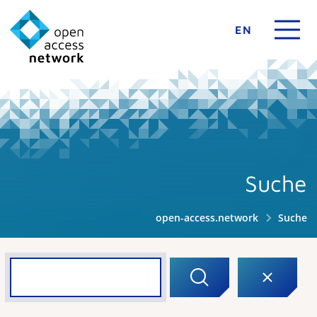
EN
Suche
open-access.network
Suche