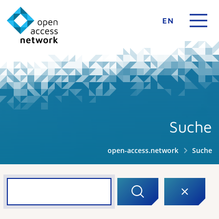
EN
Suche
open-access.network
Suche