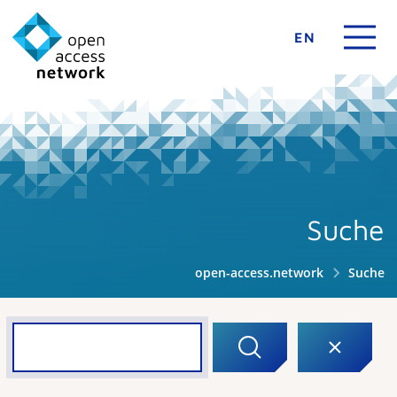
EN
Suche
open-access.network
Suche