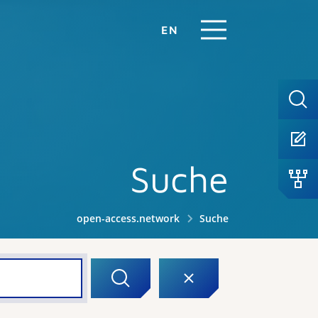
EN
Suche
open-access.network
Suche