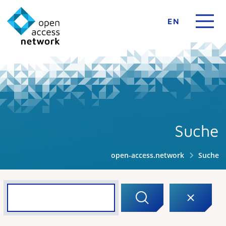
EN
Suche
open-access.network
Suche