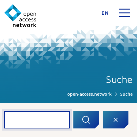
EN
Suche
open-access.network
Suche