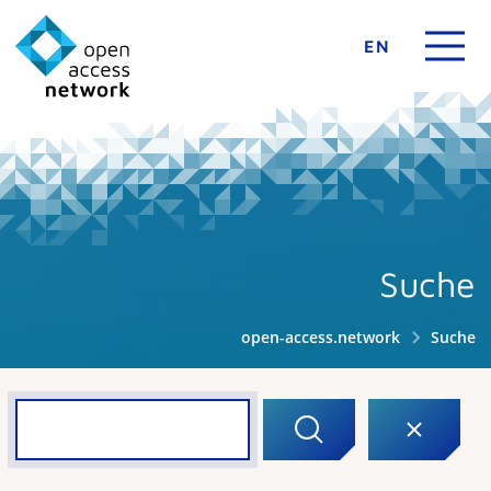
EN
Suche
open-access.network
Suche