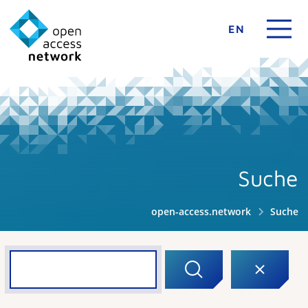
EN
Suche
open-access.network
Suche