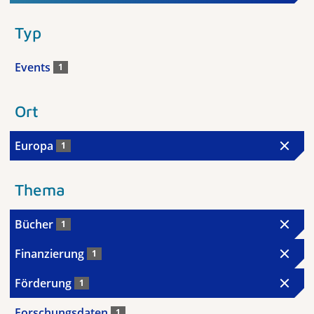
Typ
Events
1
Ort
Europa
1
Thema
Bücher
1
Finanzierung
1
Förderung
1
Forschungsdaten
1