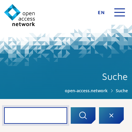
EN
Suche
open-access.network
Suche