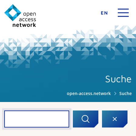
EN
Suche
open-access.network
Suche