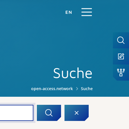
EN
Suche
open-access.network
Suche