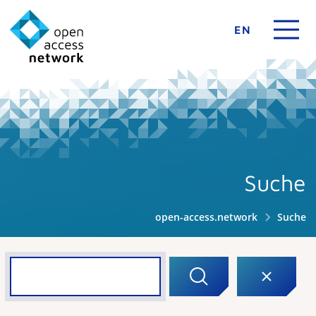
EN
Suche
open-access.network
Suche