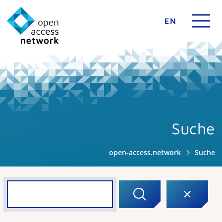
EN
Suche
open-access.network
Suche