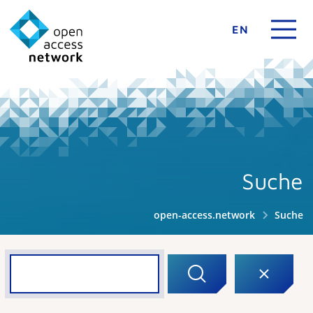
EN
Suche
open-access.network
Suche