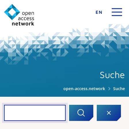
EN
Suche
open-access.network
Suche