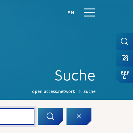
EN
Suche
open-access.network
Suche