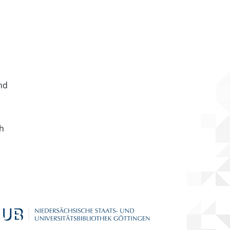
nd
ch