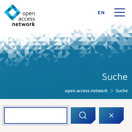
EN
Suche
open-access.network
Suche