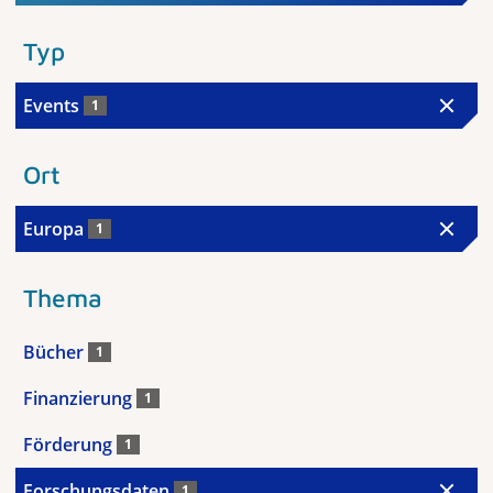
Typ
Events
1
Ort
Europa
1
Thema
Bücher
1
Finanzierung
1
Förderung
1
Forschungsdaten
1