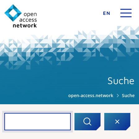
EN
Suche
open-access.network
Suche