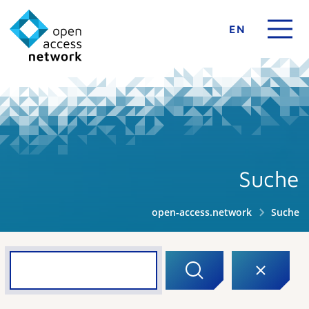
EN
Suche
open-access.network
Suche