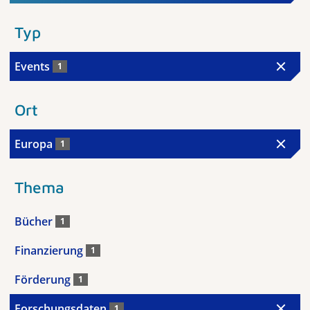
Typ
Events
1
Ort
Europa
1
Thema
Bücher
1
Finanzierung
1
Förderung
1
Forschungsdaten
1