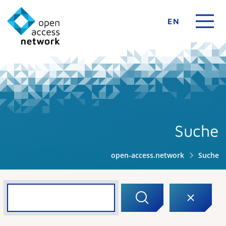
EN
Suche
open-access.network
Suche