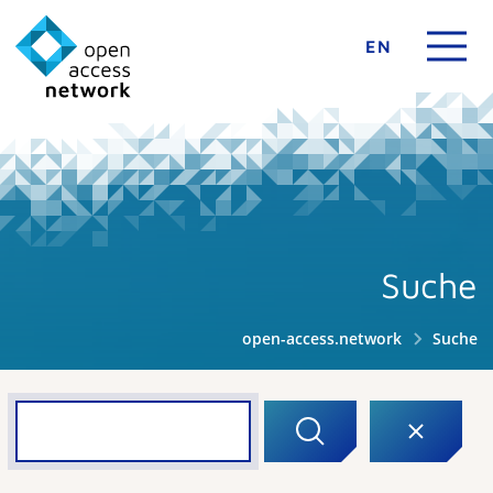
EN
Suche
open-access.network
Suche