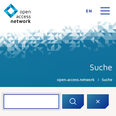
EN
Suche
open-access.network
Suche