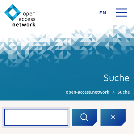
EN
Suche
open-access.network
Suche