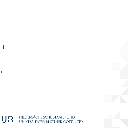
nd
ch