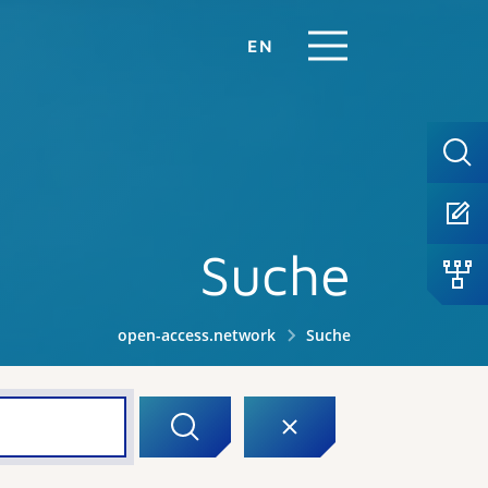
EN
Suche
open-access.network
Suche