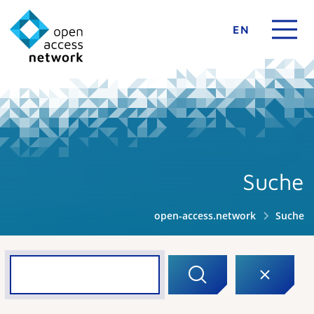
EN
Suche
open-access.network
Suche