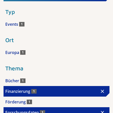
Typ
Events
1
Ort
Europa
1
Thema
Bücher
1
Finanzierung
1
Förderung
1
Forschungsdaten
1