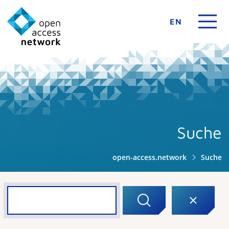
EN
Suche
open-access.network
Suche